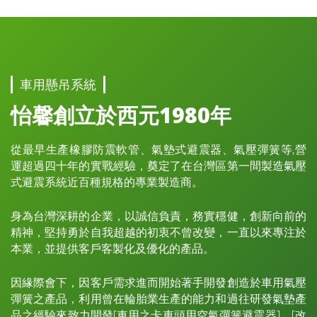
車用懸吊系統
怡馨創立於西元1980年
從最早生產橡膠防震軟管、氣墊式避震器、氣壓彈簧等,營
運超過四十年的實戰經驗，奠定了在台灣區第一間製造氣壓
式避震系統近百種規格的專業製造商。
身為台灣深耕的企業，以誠信負責，務實穩健，創新向前的
精神，堅持勇於自我超越的初衷不曾改變，一直以來專注於
本業，並提供客戶客製化及優化的產品。
因緣際會下，因客戶需求進而開始著手開發創造於車用氣壓
彈簧之產品，利用曾在輪胎業生產的能力和過往研發氣墊產
品之經驗來致力開發[車用之卡車頭用空氣彈簧避震器]、[改