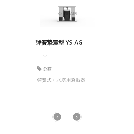
彈簧摯震型 YS-AG
分類
彈簧式
水塔用避振器